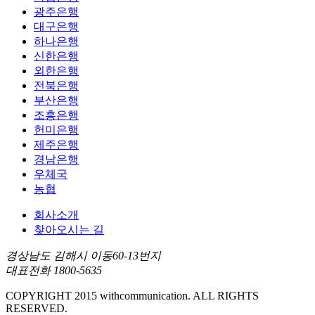
광주은행
대구은행
하나은행
신한은행
외한은행
전북은행
부산은행
조흥은행
헌미은행
제주은행
경남은행
우체국
농협
회사소개
찾아오시는 길
경상남도 김해시 이동60-13번지
대표전화 1800-5635
COPYRIGHT 2015 withcommunication. ALL RIGHTS
RESERVED.