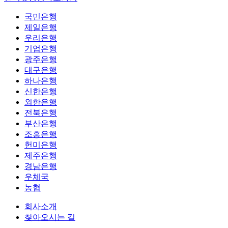
국민은행
제일은행
우리은행
기업은행
광주은행
대구은행
하나은행
신한은행
외한은행
전북은행
부산은행
조흥은행
헌미은행
제주은행
경남은행
우체국
농협
회사소개
찾아오시는 길